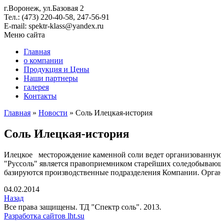
г.Воронеж, ул.Базовая 2
Тел.: (473) 220-40-58, 247-56-91
E-mail: spektr-klass@yandex.ru
Меню сайта
Главная
о компании
Продукция и Цены
Наши партнеры
галерея
Контакты
Главная
»
Новости
»
Соль Илецкая-история
Соль Илецкая-история
Илецкое месторождение каменной соли ведет организованную 
"Руссоль" является правоприемником старейших соледобывающ
базируются производственные подразделения Компании. Органи
04.02.2014
Назад
Все права защищены. ТД "Спектр соль". 2013.
Разработка сайтов lht.su